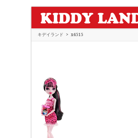
キデイランド
>
x4515