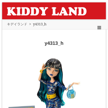
キデイランド
>
y4313_h
y4313_h