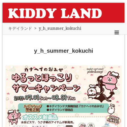
キデイランド
>
y_h_summer_kokuchi
y_h_summer_kokuchi