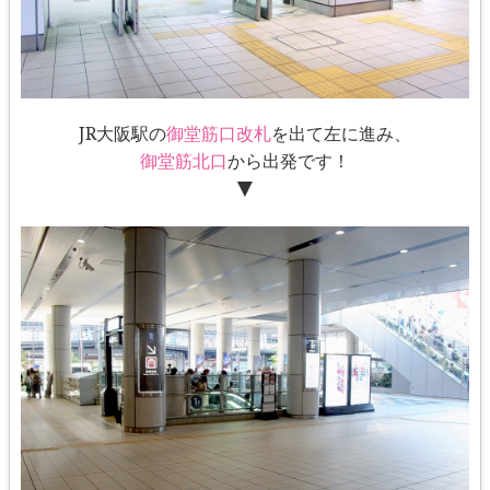
JR大阪駅の
御堂筋口改札
を出て左に進み、
御堂筋北口
から出発です！
▼