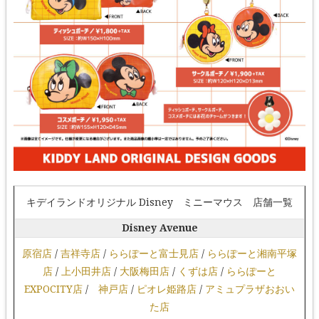
キデイランドオリジナル Disney ミニーマウス 店舗一覧
Disney Avenue
原宿店
/
吉祥寺店
/
ららぽーと富士見店
/
ららぽーと湘南平塚
店
/
上小田井店
/
大阪梅田店
/
くずは店
/
ららぽーと
EXPOCITY店
/
神戸店
/
ピオレ姫路店
/
アミュプラザおおい
た店