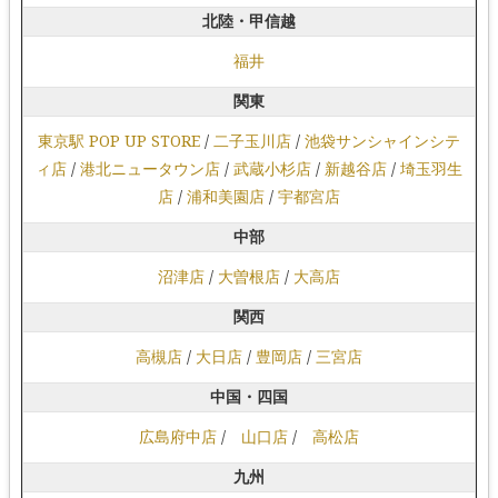
北陸・甲信越
福井
関東
東京駅 POP UP STORE
/
二子玉川店
/
池袋サンシャインシテ
ィ店
/
港北ニュータウン店
/
武蔵小杉店
/
新越谷店
/
埼玉羽生
店
/
浦和美園店
/
宇都宮店
中部
沼津店
/
大曽根店
/
大高店
関西
高槻店
/
大日店
/
豊岡店
/
三宮店
中国・四国
広島府中店
/
山口店
/
高松店
九州